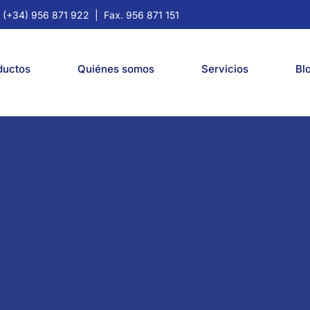
. (+34) 956 871 922
| Fax. 956 871 151
ductos
Quiénes somos
Servicios
Bl