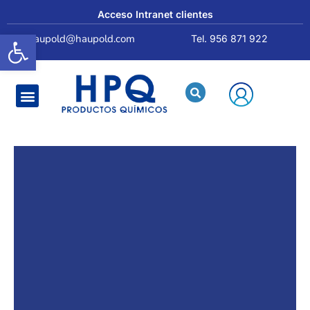
Acceso Intranet clientes
Abrir barra de herramientas
haupold@haupold.com
Tel. 956 871 922
Quiénes somos