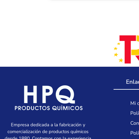
Enla
Mi 
Polí
Con
Empresa dedicada a la fabricación y
comercialización de productos químicos
Pol
desde 1880. Contamos con la experiencia