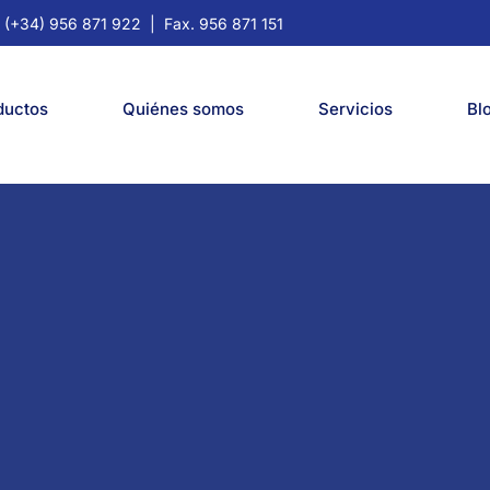
. (+34) 956 871 922
| Fax. 956 871 151
ductos
Quiénes somos
Servicios
Bl