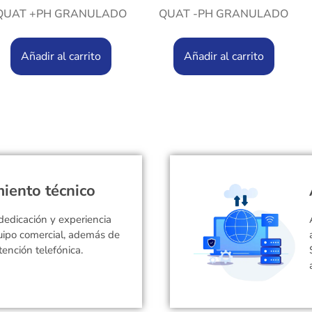
QUAT +PH GRANULADO
QUAT -PH GRANULADO
Añadir al carrito
Añadir al carrito
iento técnico
dedicación y experiencia
uipo comercial, además de
tención telefónica.