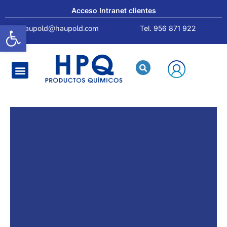
Acceso Intranet clientes
Abrir barra de herramientas
haupold@haupold.com
Tel. 956 871 922
Quiénes somos