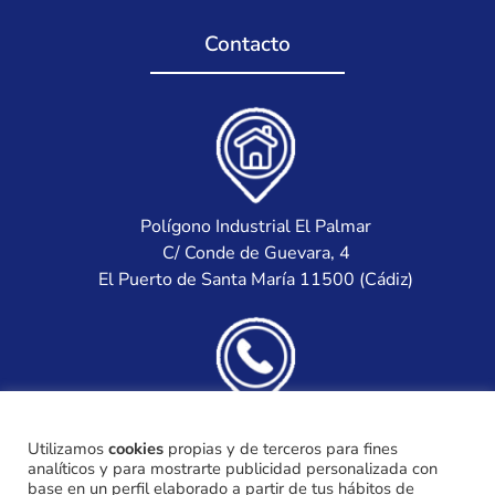
Contacto
Polígono Industrial El Palmar
C/ Conde de Guevara, 4
El Puerto de Santa María 11500 (Cádiz)
(+34) 956 871 922
Utilizamos
cookies
propias y de terceros para fines
(+34) 685 395 292
analíticos y para mostrarte publicidad personalizada con
base en un perfil elaborado a partir de tus hábitos de