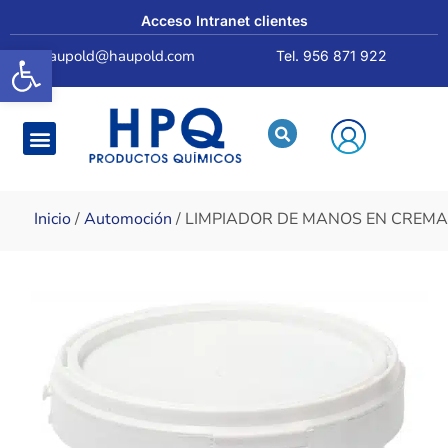
Acceso Intranet clientes
Abrir barra de herramientas
haupold@haupold.com
Tel. 956 871 922
Quiénes somos
Inicio
/
Automoción
/ LIMPIADOR DE MANOS EN CREMA