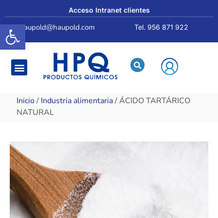
Acceso Intranet clientes
Abrir barra de herramientas
haupold@haupold.com
Tel. 956 871 922
Quiénes somos
Inicio
/
Industria alimentaria
/ ÁCIDO TARTÁRICO
NATURAL