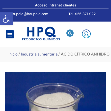
Acceso Intranet clientes
Abrir barra de herramientas
haupold@haupold.com
Tel. 956 871 922
Quiénes somos
Inicio
/
Industria alimentaria
/ ÁCIDO CÍTRICO ANHIDRO