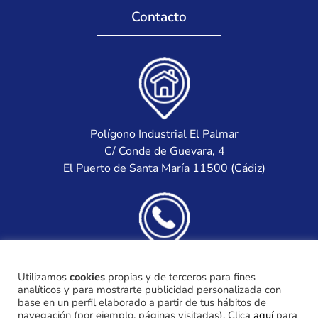
Contacto
Polígono Industrial El Palmar
C/ Conde de Guevara, 4
El Puerto de Santa María 11500 (Cádiz)
(+34) 956 871 922
Utilizamos
cookies
propias y de terceros para fines
(+34) 685 395 292
analíticos y para mostrarte publicidad personalizada con
base en un perfil elaborado a partir de tus hábitos de
navegación (por ejemplo, páginas visitadas). Clica
aquí
para