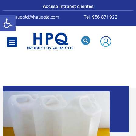
Acceso Intranet clientes
Abrir barra de herramientas
haupold@haupold.com
Tel. 956 871 922
Quiénes somos