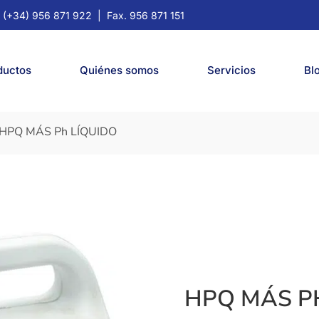
. (+34) 956 871 922
| Fax. 956 871 151
ductos
Quiénes somos
Servicios
Bl
 HPQ MÁS Ph LÍQUIDO
HPQ MÁS P