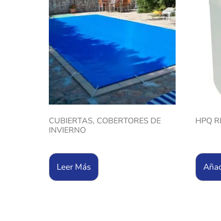
CUBIERTAS, COBERTORES DE
HPQ R
INVIERNO
Leer Más
Añad