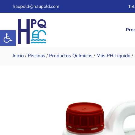
haupold@haupold.com
Tel
Abrir barra de herramientas
Pro
Inicio
/
Piscinas
/
Productos Químicos
/
Más PH Líquido
/