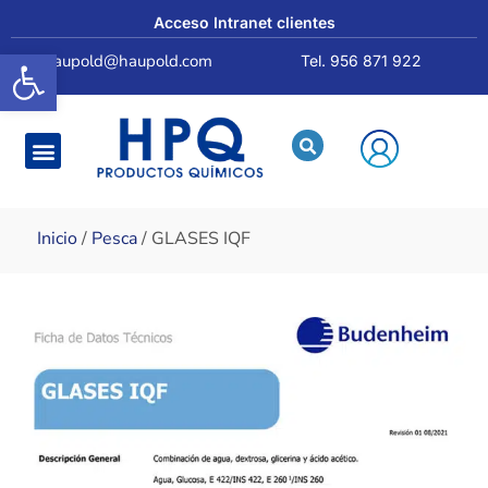
Acceso Intranet clientes
Abrir barra de herramientas
haupold@haupold.com
Tel. 956 871 922
Quiénes somos
Inicio
/
Pesca
/ GLASES IQF