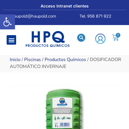
Acceso Intranet clientes
Abrir barra de herramientas
haupold@haupold.com
Tel. 956 871 922
Quiénes somos
Inicio
/
Piscinas
/
Productos Químicos
/ DOSIFICADOR
AUTOMÁTICO INVERNAJE