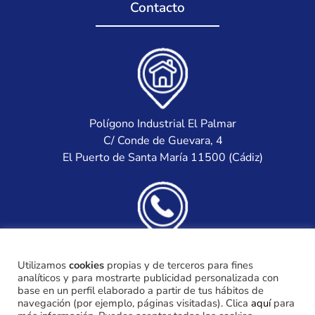
Contacto
Polígono Industrial El Palmar
C/ Conde de Guevara, 4
El Puerto de Santa María 11500 (Cádiz)
(+34) 956 871 922
Utilizamos
cookies
propias y de terceros para fines
(+34) 685 395 292
analíticos y para mostrarte publicidad personalizada con
base en un perfil elaborado a partir de tus hábitos de
navegación (por ejemplo, páginas visitadas). Clica
aquí
para